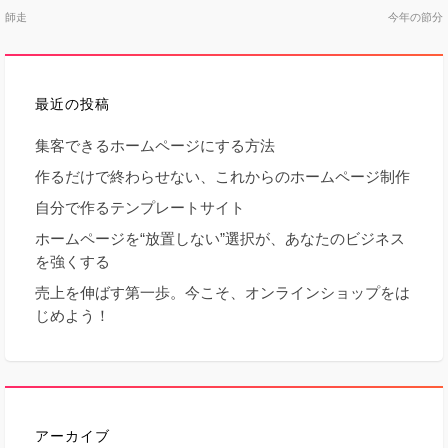
投
師走
今年の節分
稿
最近の投稿
ナ
集客できるホームページにする方法
ビ
作るだけで終わらせない、これからのホームページ制作
ゲ
自分で作るテンプレートサイト
ホームページを“放置しない”選択が、あなたのビジネス
ー
を強くする
売上を伸ばす第一歩。今こそ、オンラインショップをは
シ
じめよう！
ョ
ン
アーカイブ