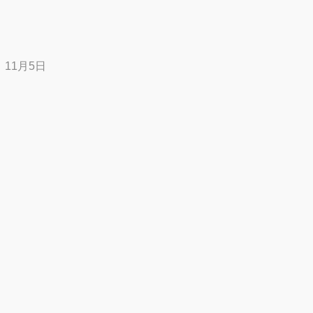
11月5日
投
稿
ナ
ビ
ゲ
ー
シ
ョ