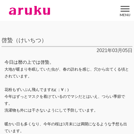
aruku
Inc.
啓蟄（けいちつ）
2021年03月05日
今日は暦の上では啓蟄。
大地が暖まり冬眠していた虫が、春の訪れを感じ、穴から出てくる頃と
されています。
花粉もずいぶん飛んでますね( ；∀；)
今年はずっとマスクを着けているのでマシだとはいえ、つらい季節で
す。
洗濯物も外には干さないようにして予防しています。
暖かい日も多くなり、今年の桜は3月末には満開になるような予想も出
ています。