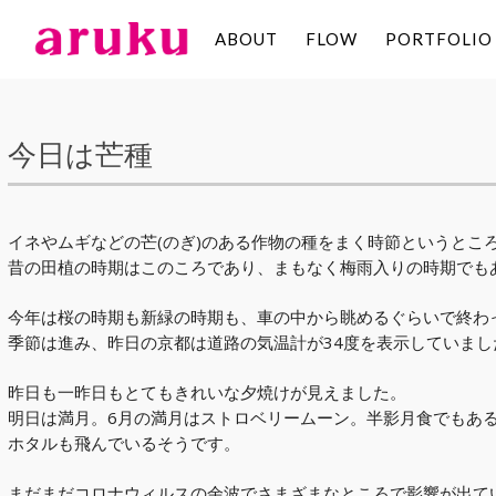
ABOUT
FLOW
PORTFOLIO
aruku
Inc.
今日は芒種
イネやムギなどの芒(のぎ)のある作物の種をまく時節というとこ
昔の田植の時期はこのころであり、まもなく梅雨入りの時期でも
今年は桜の時期も新緑の時期も、車の中から眺めるぐらいで終わ
季節は進み、昨日の京都は道路の気温計が34度を表示していました
昨日も一昨日もとてもきれいな夕焼けが見えました。
明日は満月。6月の満月はストロベリームーン。半影月食でもあ
ホタルも飛んでいるそうです。
まだまだコロナウィルスの余波でさまざまなところで影響が出て