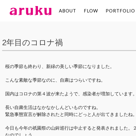
ABOUT
FLOW
PORTFOLIO
aruku
Inc.
2年目のコロナ禍
桜の季節も終わり、新緑の美しい季節になりました。
こんな素敵な季節なのに、自粛はつらいですね。
国内はコロナの第４波が来たようで、感染者が増加しています
長い自粛生活はなかなかしんどいものですね。
緊急事態宣言が解除されたと同時にどっと人が出てきましたね
今日も今年の祇園祭の山鉾巡行は中止すると発表されました。
なのでしょう。