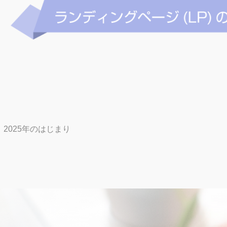
2025年のはじまり
投
稿
ナ
ビ