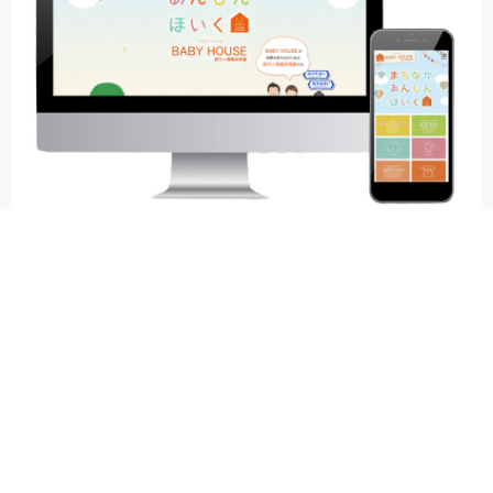
BABY HOUSE(ベイビーハウス) 様
業種
介護・福祉・保育
制作内容
WEBサイト制作
1