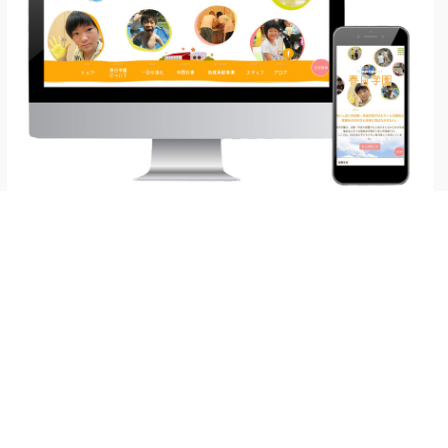
春日学園 様
業種
介護・福祉・保育
制作内容
WEBサイト制作