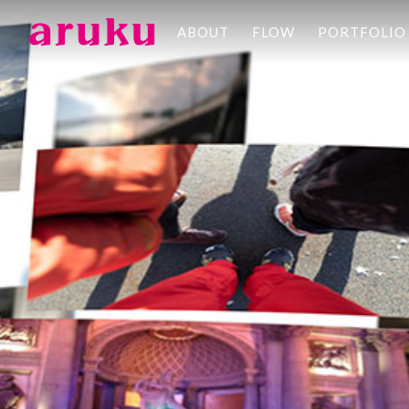
ABOUT
FLOW
PORTFOLIO
aruku
Inc.