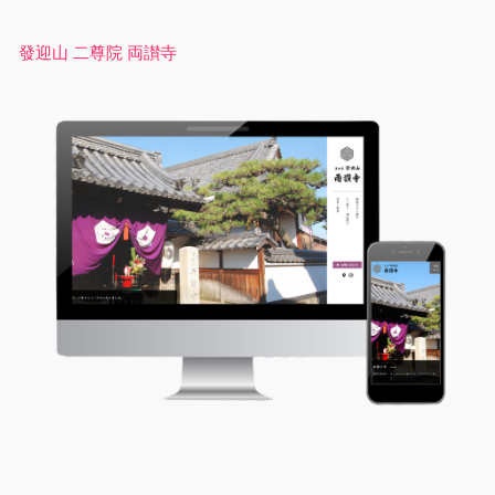
發迎山 二尊院 両讃寺